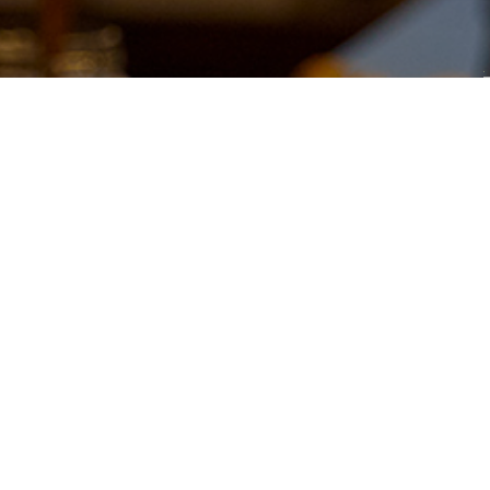
CONTACTA
ciao@bronzo.es
SOCIAL
BRONZO FAMILY
BRONZO EIXAMPLE:
Carrer Còrsega, 307, Barcelona
+34 930 219 005
BRONZO BORN:
Carrer del Rec, 60, Barcelona